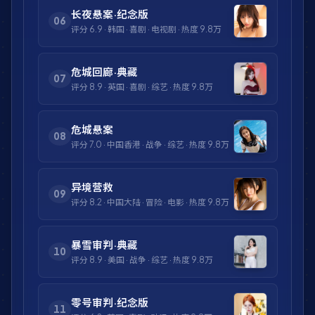
长夜悬案·纪念版
06
评分
6.9
·
韩国
·
喜剧
·
电视剧
· 热度
9.8万
危城回廊·典藏
07
评分
8.9
·
英国
·
喜剧
·
综艺
· 热度
9.8万
危城悬案
08
评分
7.0
·
中国香港
·
战争
·
综艺
· 热度
9.8万
异境营救
09
评分
8.2
·
中国大陆
·
冒险
·
电影
· 热度
9.8万
暴雪审判·典藏
10
评分
8.9
·
美国
·
战争
·
综艺
· 热度
9.8万
零号审判·纪念版
11