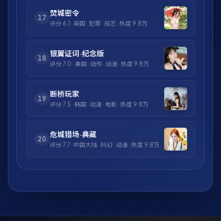
焚城密令
17
评分
6.1
·
英国
·
犯罪
·
综艺
· 热度
9.8万
银翼证词·纪念版
18
评分
7.0
·
美国
·
动作
·
动漫
· 热度
9.8万
断桥玩家
19
评分
7.5
·
韩国
·
动漫
·
电影
· 热度
9.8万
危城猎场·典藏
20
评分
7.7
·
中国大陆
·
科幻
·
动漫
· 热度
9.8万