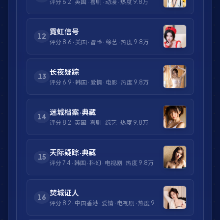
评分
6.2
·
英国
·
喜剧
·
动漫
· 热度
9.8万
霓虹信号
12
评分
8.6
·
美国
·
冒险
·
综艺
· 热度
9.8万
长夜疑踪
13
评分
6.9
·
韩国
·
爱情
·
电影
· 热度
9.8万
迷城档案·典藏
14
评分
8.2
·
英国
·
喜剧
·
综艺
· 热度
9.8万
天际疑踪·典藏
15
评分
7.4
·
韩国
·
科幻
·
电视剧
· 热度
9.8万
焚城证人
16
评分
8.2
·
中国香港
·
爱情
·
电视剧
· 热度
9.8万