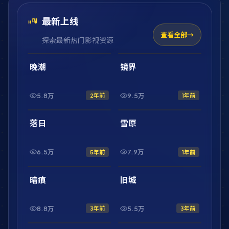
最新上线
查看全部
探索最新热门影视资源
2:01:47
2:10:52
最新
最新
晚潮
镜界
5.8万
9.5万
2年前
1年前
2:20:31
1:56:54
最新
最新
落日
雪原
6.5万
7.9万
5年前
1年前
1:46:43
42:32
最新
最新
暗痕
旧城
8.8万
5.5万
3年前
3年前
1:44:50
2:17:08