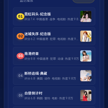
直达播放
霓虹码头·纪念版
01
评分
7.4
·
中国香港
·
战争
·
电视剧
· 热度
9.8万
迷城失序·纪念版
02
评分
6.2
·
中国香港
·
犯罪
·
电视剧
· 热度
9.8万
南港终章
03
评分
8.8
·
中国香港
·
犯罪
·
动漫
· 热度
9.8万
断桥追缉·典藏
04
评分
6.8
·
美国
·
动作
·
电视剧
· 热度
9.8万
白昼倒计时
05
评分
6.8
·
韩国
·
冒险
·
电影
· 热度
9.8万