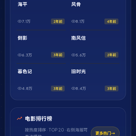
最新
最新
海平
风骨
7.1万
8.1万
2年前
4年前
1:33:17
1:46:33
最新
最新
倒影
南风信
6.3万
5.6万
3年前
2年前
1:58:23
1:53:36
最新
最新
暮色记
旧时光
4.8万
8.4万
3年前
3年前
电影排行榜
按热度排序 · TOP 20 · 右侧海报可
更多热门